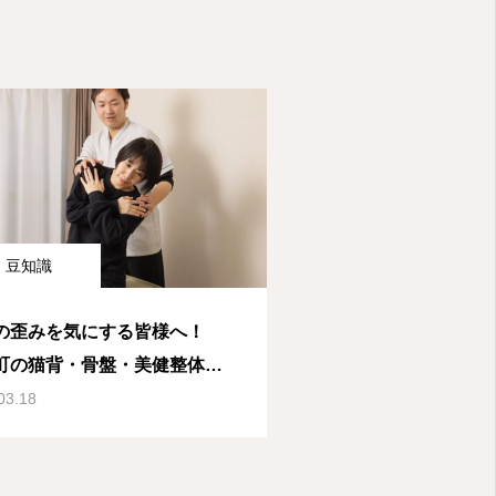
豆知識
の歪みを気にする皆様へ！
町の猫背・骨盤・美健整体は
orz〉
03.18