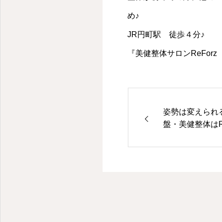
め♪
JR円町駅 徒歩４分♪
『美健整体サロンReForz
姿勢は変えられ
盤・美健整体はRe