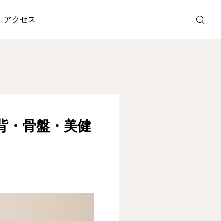
eForz〉
アクセス
ホットペッパ
ー予約
LINE受付
背・骨盤・美健
アクセス