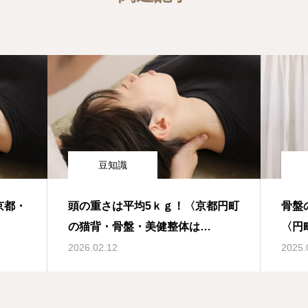
豆知識
京都・
頭の重さは平均5ｋｇ！〈京都円町
骨盤
の猫背・骨盤・美健整体は
〈円
ReForz〉
ReF
2026.02.12
2025.