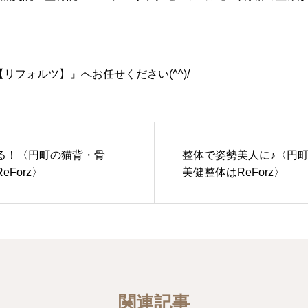
【リフォルツ】』へお任せください(^^)/
る！〈円町の猫背・骨
整体で姿勢美人に♪〈円
Forz〉
美健整体はReForz〉
関連記事