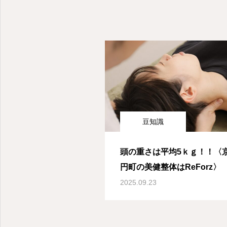
豆知識
頭の重さは平均5ｋｇ！！〈
円町の美健整体はReForz〉
2025.09.23