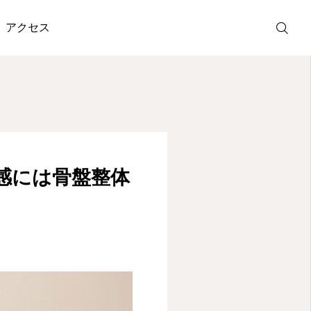
rzへ〉
アクセス
ホットペッパ
ー予約
LINE受付
感には骨盤整体
アクセス