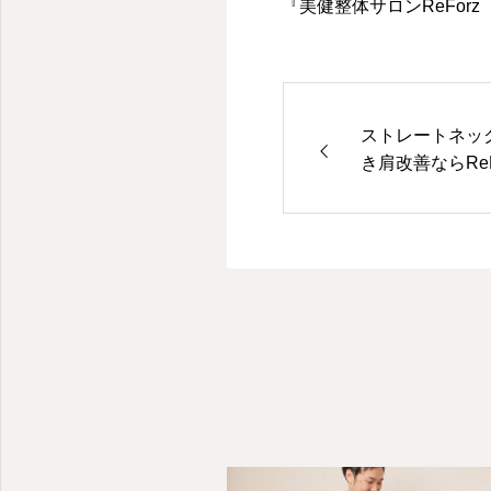
『美健整体サロンReForz
ストレートネッ
き肩改善ならReF