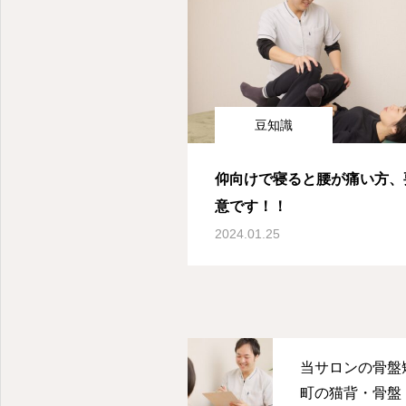
豆知識
仰向けで寝ると腰が痛い方、
意です！！
2024.01.25
当サロンの骨盤
町の猫背・骨盤・