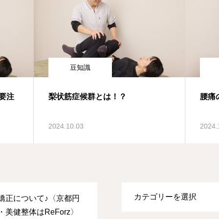
豆知識
要注
梨状筋症候群とは！？
腰痛
2024.10.03
2024.
矯正について♪〈京都円
美健整体はReForz〉