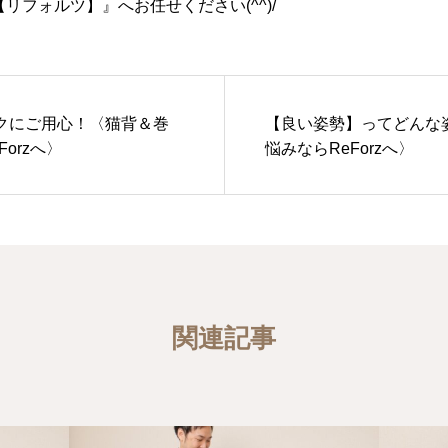
【リフォルツ】』へお任せください(^^)/
クにご用心！〈猫背＆巻
【良い姿勢】ってどんな
orzへ〉
悩みならReForzへ〉
関連記事