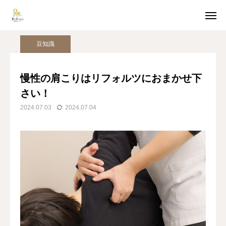
姿勢美人コラム
豆知識
慢性の肩こりはリフォルツにおまかせ下さい！
豆知識
ホットペッパー予約
LINE受付
慢性の肩こりはリフォルツにおまかせ下
さい！
アクセス
2024.07.03
2024.07.04
TOP
猫背整体
骨盤整体
姿勢美人コラム
美容整体