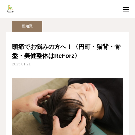
姿勢美人コラム
豆知識
頭痛でお悩みの方へ！〈円町・猫背・骨盤・美健整体はReForz〉
豆知識
ホットペッパー予約
LINE受付
頭痛でお悩みの方へ！〈円町・猫背・骨
盤・美健整体はReForz〉
アクセス
2025.01.21
TOP
猫背整体
骨盤整体
姿勢美人コラム
美容整体