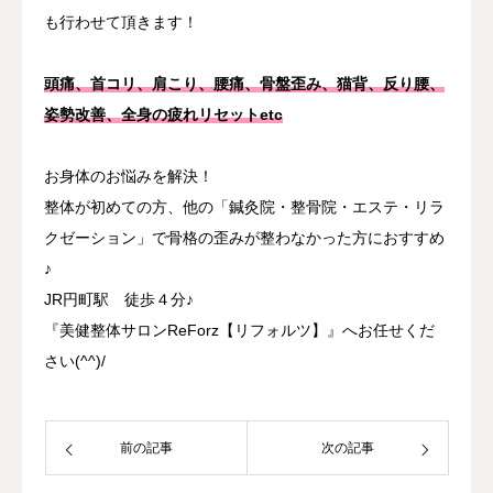
も行わせて頂きます！
頭痛、首コリ、肩こり、腰痛、骨盤歪み、猫背、反り腰、
姿勢改善、全身の疲れリセットetc
お身体のお悩みを解決！
整体が初めての方、他の「鍼灸院・整骨院・エステ・リラ
クゼーション」で骨格の歪みが整わなかった方におすすめ
♪
JR円町駅 徒歩４分♪
『美健整体サロンReForz【リフォルツ】』へお任せくだ
さい(^^)/
前の記事
次の記事