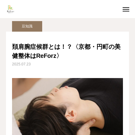
姿勢美人コラム
豆知識
頚肩腕症候群とは！？〈京都・円町の美健整体はReForz〉
豆知識
ホットペッパー予約
LINE受付
頚肩腕症候群とは！？〈京都・円町の美
健整体はReForz〉
アクセス
2025.07.23
TOP
猫背整体
骨盤整体
姿勢美人コラム
美容整体