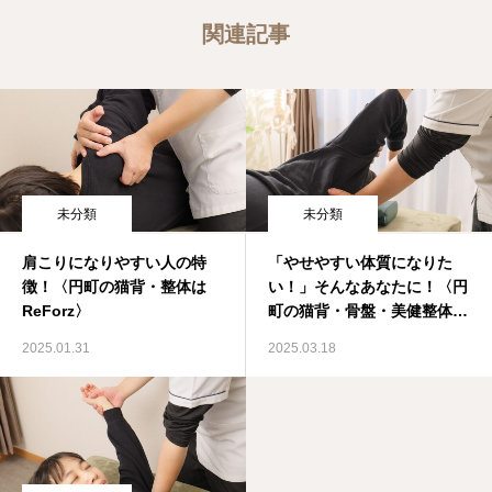
関連記事
未分類
未分類
肩こりになりやすい人の特
「やせやすい体質になりた
徴！〈円町の猫背・整体は
い！」そんなあなたに！〈円
ReForz〉
町の猫背・骨盤・美健整体は
ReForz〉
2025.01.31
2025.03.18