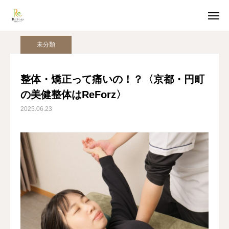
姿勢美人コラム
未分類
整体・矯正って痛いの！？〈京都・円町の美健整体はReForz〉
未分類
ホットペッパー予約
LINE受付
整体・矯正って痛いの！？〈京都・円町
の美健整体はReForz〉
アクセス
2025.06.23
TOP
猫背整体
骨盤整体
姿勢美人コラム
美容整体