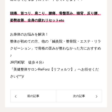
頭痛、首コリ、肩こり、腰痛、骨盤歪み、猫背、反り腰、
姿勢改善、全身の疲れリセットetc
お身体のお悩みを解決！
整体が初めての方、他の「鍼灸院・整骨院・エステ・リラ
クゼーション」で骨格の歪みが整わなかった方におすすめ
♪
JR円町駅 徒歩４分♪
『美健整体サロンReForz【リフォルツ】』へお任せくだ
さい(^^)/
前の記事
次の記事