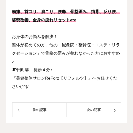
頭痛、首コリ、肩こり、腰痛、骨盤歪み、猫背、反り腰、
姿勢改善、全身の疲れリセットetc
お身体のお悩みを解決！
整体が初めての方、他の「鍼灸院・整骨院・エステ・リラ
クゼーション」で骨格の歪みが整わなかった方におすすめ
♪
JR円町駅 徒歩４分♪
『美健整体サロンReForz【リフォルツ】』へお任せくだ
さい(^^)/
前の記事
次の記事