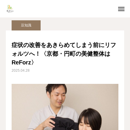
姿勢美人コラム
豆知識
症状の改善をあきらめてしまう前にリフォルツへ！〈京都・円町の美健整体はReForz〉
豆知識
ホットペッパー予約
LINE受付
症状の改善をあきらめてしまう前にリフ
ォルツへ！〈京都・円町の美健整体は
アクセス
ReForz〉
TOP
2025.04.28
猫背整体
骨盤整体
姿勢美人コラム
美容整体