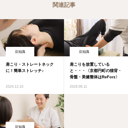
関連記事
豆知識
豆知識
肩こり・ストレートネック
肩こりを放置している
に！簡単ストレッチ♪
と・・・〈京都円町の猫背・
骨盤・美健整体はReForz〉
2024.12.10
2026.06.11
豆知識