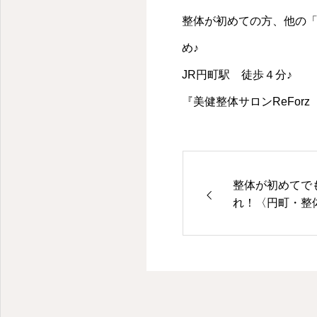
京都・円町の整体・腰痛・肩こり・猫背・骨盤矯正・美建整体はReForz
整体が初めての方、他の
め♪
JR円町駅 徒歩４分♪
『美健整体サロンReForz
整体が初めてで
れ！〈円町・整体