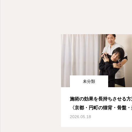
未分類
施術の効果を長持ちさせる方
〈京都・円町の猫背・骨盤・
整体はReForz〉
2026.05.18