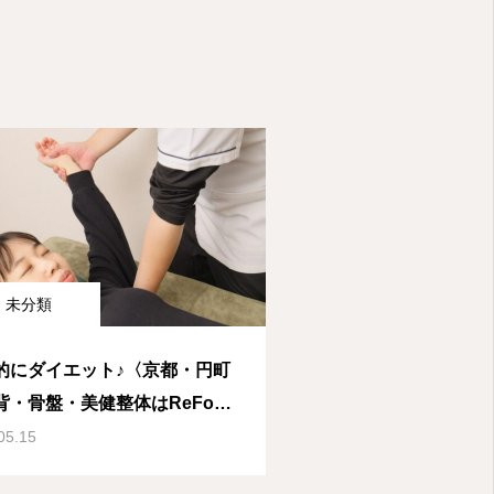
未分類
的にダイエット♪〈京都・円町
背・骨盤・美健整体はReForz
05.15