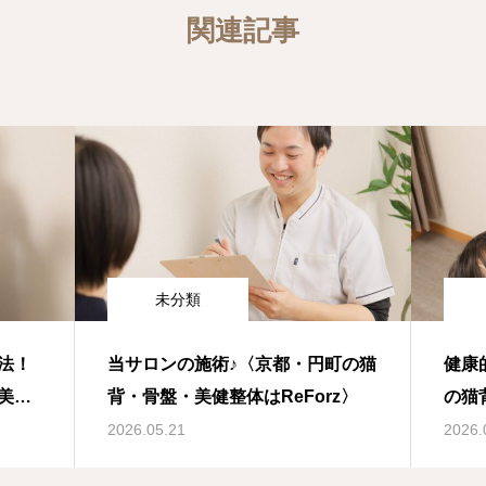
関連記事
未分類
法！
当サロンの施術♪〈京都・円町の猫
健康
美健
背・骨盤・美健整体はReForz〉
の猫
へ〉
2026.05.21
2026.