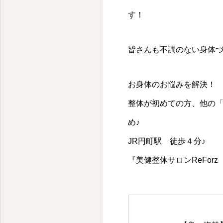
す！
京都・円町の整体・腰痛・肩こり・猫背・骨盤矯正・美建整体はReForz
皆さんも不調のない身体
お身体のお悩みを解決！
整体が初めての方、他の
め♪
JR円町駅 徒歩４分♪
『美健整体サロンReForz