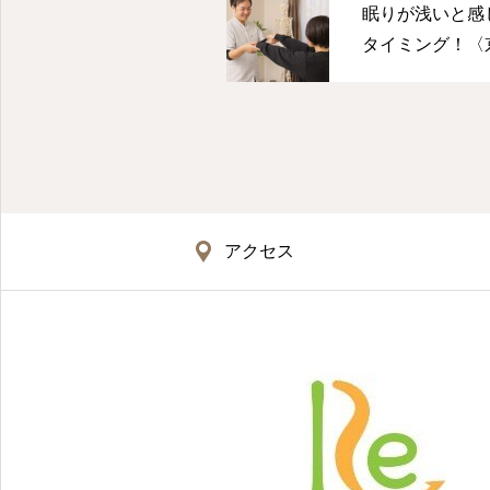
眠りが浅いと感
タイミング！〈
盤・美健整体はRe
アクセス