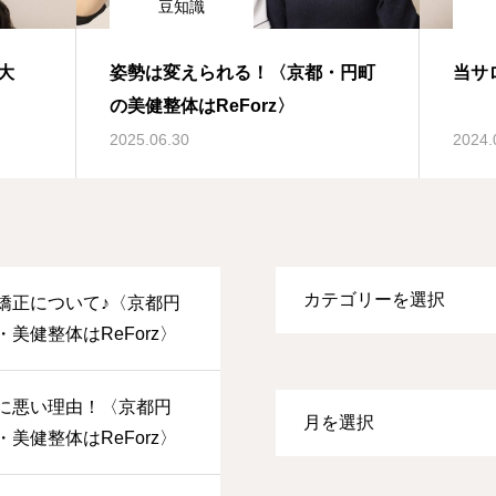
豆知識
大
姿勢は変えられる！〈京都・円町
当サ
の美健整体はReForz〉
2025.06.30
2024.
矯正について♪〈京都円
美健整体はReForz〉
に悪い理由！〈京都円
美健整体はReForz〉