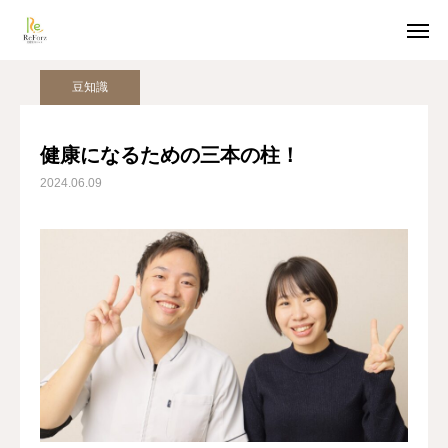
姿勢美人コラム
豆知識
健康になるための三本の柱！
豆知識
ホットペッパー予約
LINE受付
健康になるための三本の柱！
2024.06.09
アクセス
TOP
猫背整体
骨盤整体
姿勢美人コラム
美容整体