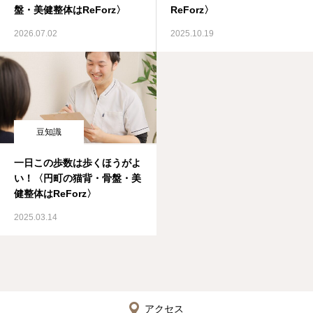
盤・美健整体はReForz〉
ReForz〉
2026.07.02
2025.10.19
豆知識
一日この歩数は歩くほうがよ
い！〈円町の猫背・骨盤・美
健整体はReForz〉
2025.03.14
アクセス