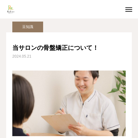
姿勢美人コラム
豆知識
当サロンの骨盤矯正について！
豆知識
ホットペッパー予約
LINE受付
当サロンの骨盤矯正について！
2024.05.21
アクセス
TOP
猫背整体
骨盤整体
姿勢美人コラム
美容整体