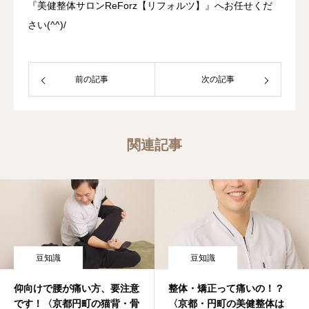
『美健整体サロンReForz【リフォルツ】』へお任せくだ
さい(^^)/
前の記事
次の記事
関連記事
豆知識
豆知識
仰向けで腰が痛い方、要注意
整体・矯正って痛いの！？
です！〈京都円町の猫背・骨
〈京都・円町の美健整体は