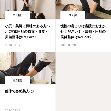
豆知識
豆知識
小尻・美脚に興味のある方へ
慢性の肩こりは当院におまか
♪〈京都円町の猫背・骨盤・
せください！〈京都・円町の
美健整体はReForz〉
美健整体はReForz〉
2026.03.09
2025.07.28
豆知識
整体で姿勢美人に♪
2024.09.18