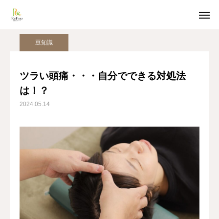
姿勢美人コラム
豆知識
ツラい頭痛・・・自分でできる対処法は！？
豆知識
ホットペッパー予約
LINE受付
ツラい頭痛・・・自分でできる対処法
は！？
アクセス
2024.05.14
TOP
猫背整体
骨盤整体
姿勢美人コラム
美容整体