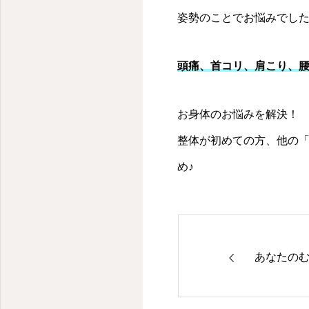
姿勢のことでお悩みでし
頭痛、首コリ、肩こり、腰
お身体のお悩みを解決！
整体が初めての方、他の
め♪
京都・円町の整体・腰痛・肩こり・猫背・骨盤矯正・美建整体はReForz
あなたの