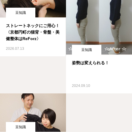
豆知識
ストレートネックにご用心！
〈京都円町の猫背・骨盤・美
健整体はReForz〉
2026.07.13
豆知識
姿勢は変えられる！
2024.09.10
豆知識