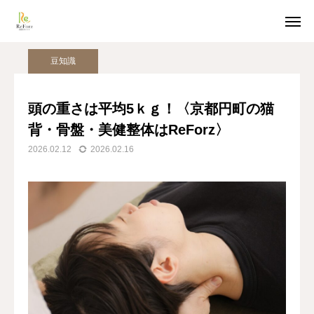
姿勢美人コラム
豆知識
頭の重さは平均5ｋｇ！〈京都円町の猫背・骨盤・美健整体はReForz〉
豆知識
ホットペッパー予約
LINE受付
頭の重さは平均5ｋｇ！〈京都円町の猫
背・骨盤・美健整体はReForz〉
アクセス
2026.02.12
2026.02.16
TOP
猫背整体
骨盤整体
姿勢美人コラム
美容整体