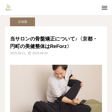
姿勢美人コラム
豆知識
当サロンの骨盤矯正について♪〈京都・円町の美健整体はReForz〉
豆知識
ホットペッパー予約
LINE受付
当サロンの骨盤矯正について♪〈京都・
円町の美健整体はReForz〉
アクセス
2025.09.21
2025.09.24
TOP
猫背整体
骨盤整体
姿勢美人コラム
美容整体