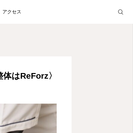
アクセス
ホットペッパ
ー予約
LINE受付
はReForz〉
アクセス