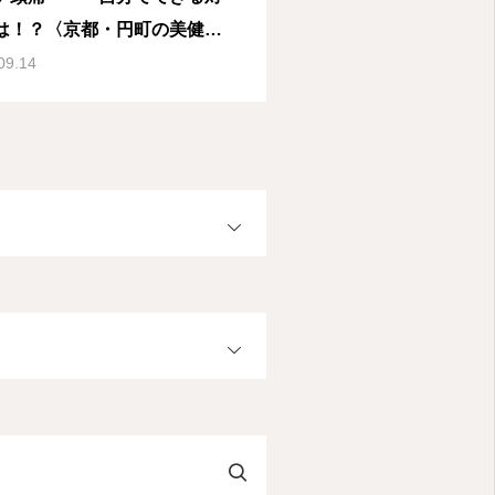
は！？〈京都・円町の美健整
eForz〉
09.14
OPEN
OPEN