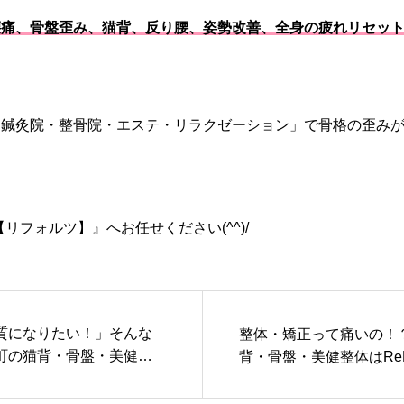
痛、骨盤歪み、猫背、反り腰、姿勢改善、全身の疲れリセットe
「鍼灸院・整骨院・エステ・リラクゼーション」で骨格の歪み
【リフォルツ】』へお任せください(^^)/
質になりたい！」そんな
整体・矯正って痛いの！
町の猫背・骨盤・美健整
背・骨盤・美健整体はReF