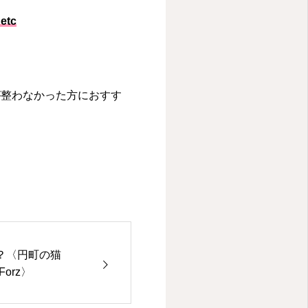
tc
が整わなかった方におすす
？〈円町の猫
orz〉