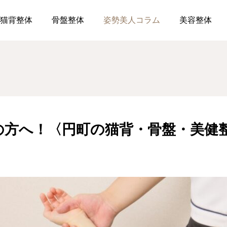
猫背でお悩みの方へ！〈円町の猫背・骨盤・美健整体はReForz〉
猫背整体
骨盤整体
姿勢美人コラム
美容整体
方へ！〈円町の猫背・骨盤・美健整体