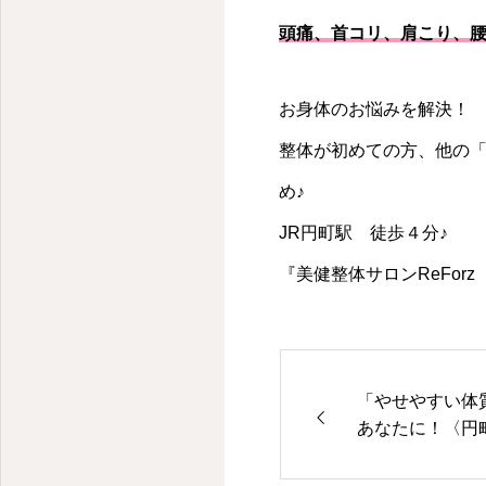
頭痛、首コリ、肩こり、腰
お身体のお悩みを解決！
整体が初めての方、他の
め♪
JR円町駅 徒歩４分♪
京都・円町の整体・腰痛・肩こり・猫背・骨盤矯正・美建整体はReForz
『美健整体サロンReForz
「やせやすい体
あなたに！〈円
体はReForz〉