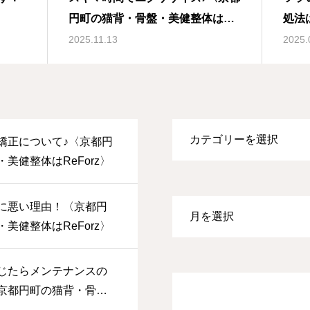
円町の猫背・骨盤・美健整体は
処法
ReForz〉
体はR
2025.11.13
2025.
矯正について♪〈京都円
美健整体はReForz〉
に悪い理由！〈京都円
美健整体はReForz〉
じたらメンテナンスの
京都円町の猫背・骨
Forz〉