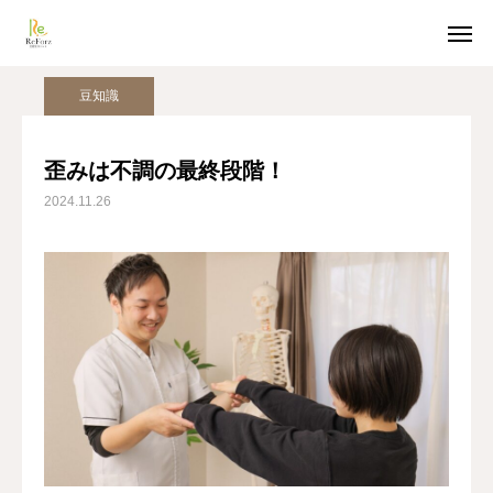
姿勢美人コラム
豆知識
歪みは不調の最終段階！
豆知識
ホットペッパー予約
LINE受付
歪みは不調の最終段階！
2024.11.26
アクセス
TOP
猫背整体
骨盤整体
姿勢美人コラム
美容整体