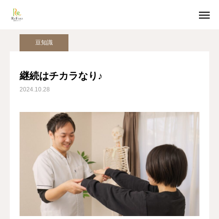
姿勢美人コラム
豆知識
継続はチカラなり♪
豆知識
ホットペッパー予約
LINE受付
継続はチカラなり♪
2024.10.28
アクセス
TOP
猫背整体
骨盤整体
姿勢美人コラム
美容整体