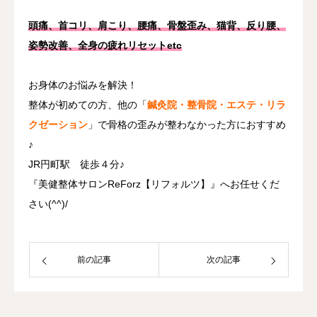
頭痛、首コリ、肩こり、腰痛、骨盤歪み、猫背、反り腰、
姿勢改善、全身の疲れリセットetc
お身体のお悩みを解決！
整体が初めての方、他の「
鍼灸院・整骨院・エステ・リラ
クゼーション
」で骨格の歪みが整わなかった方におすすめ
♪
JR円町駅 徒歩４分♪
『美健整体サロンReForz【リフォルツ】』へお任せくだ
さい(^^)/
前の記事
次の記事