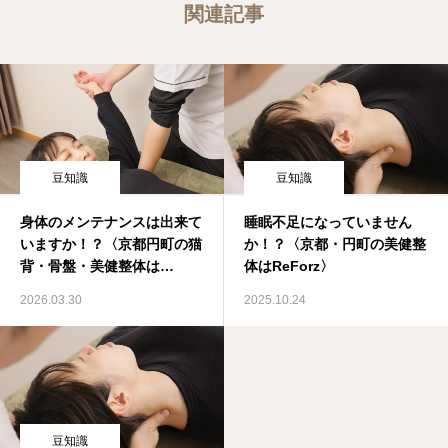
関連記事
豆知識
豆知識
身体のメンテナンスは出来て
睡眠不足になっていません
いますか！？〈京都円町の猫
か！？〈京都・円町の美健整
背・骨盤・美健整体は
体はReForz〉
ReForz〉
2026.03.30
2025.10.24
豆知識