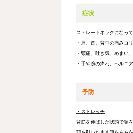
症状
ストレートネックになっ
・肩、首、背中の痛みコ
・頭痛、吐き気、めまい
・手や腕の痺れ、ヘルニ
京都・円町の整体・腰痛・肩こり・猫背・骨盤矯正・美建整体はReForz
予防
・ストレッチ
背筋を伸ばした状態で顎を
顎を引いたまま頭を左右