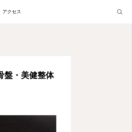
orzへ〉
アクセス
ホットペッパ
ー予約
LINE受付
骨盤・美健整体
アクセス